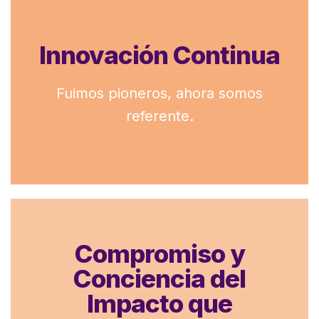
Innovamos con
sentido creando
Innovación Continua
soluciones de
Fuimos pioneros, ahora somos
trascienden
referente.
Aspiramos a la excelencia.
Compromiso y
Clientes: Entendemos tus necesidades;
tus recuerdos merecen un lugar seguro.
Conciencia del
Colaboradores: Creamos confianza y
Impacto que
oportunidades de crecimiento.