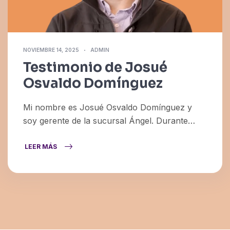
NOVIEMBRE 14, 2025
ADMIN
Testimonio de Josué
Osvaldo Domínguez
Mi nombre es Josué Osvaldo Domínguez y
soy gerente de la sucursal Ángel. Durante
mucho tiempo quise terminar la preparatoria,
pero lo que más me detenía era la falta de…
LEER MÁS