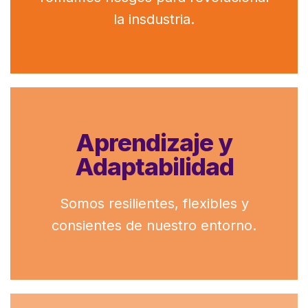
acciones como líder: OWNERSHIP.
la insdustria.
Aprendizaje y
Adaptabilidad
Construimos con visón de largo
plazo y sostenibilidad.
Somos resilientes, flexibles y
consientes de nuestro entorno.