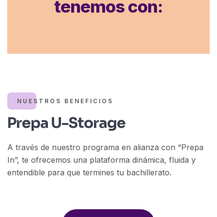
tenemos con:
Inversionistas: Generamos rentabilidad
con integridad y visión del futuro.
NUESTROS BENEFICIOS
Prepa U-Storage
A través de nuestro programa en alianza con “Prepa
In”, te ofrecemos una plataforma dinámica, fluida y
entendible para que termines tu bachillerato.