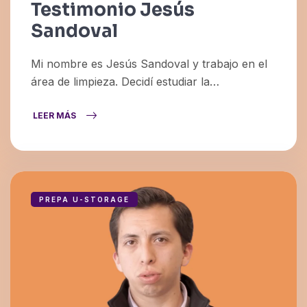
Testimonio Jesús
Sandoval
Mi nombre es Jesús Sandoval y trabajo en el
área de limpieza. Decidí estudiar la
preparatoria gracias a una oportunidad que
organizó U-Storage. Cuando uno escucha de
LEER MÁS
cursos o estudios…
PREPA U-STORAGE