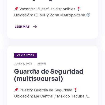
Vacantes: 6 perfiles disponibles
Ubicación: CDMX y Zona Metropolitana
Modalidad: Presencial e híbrida ¡Únete al
equipo de U-Storage Logistics! Estamos
LEER MÁS
contratando personal en CDMX y Zona
Metropolitana…
VACANTES
JUNIO 3, 2026
ADMIN
Guardia de Seguridad
(multisucursal)
Puesto: Guardia de Seguridad
Ubicación: Eje Central / México Tacuba /
Tlalpan Coapa / Narvarte / Comodín