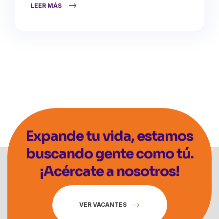
Tipo: Tiempo completo ¡Únete a nuestro
LEER MÁS
equipo! Estamos contratando Guardia…
Expande tu vida, estamos
buscando gente como tú.
¡Acércate a nosotros!
VER VACANTES